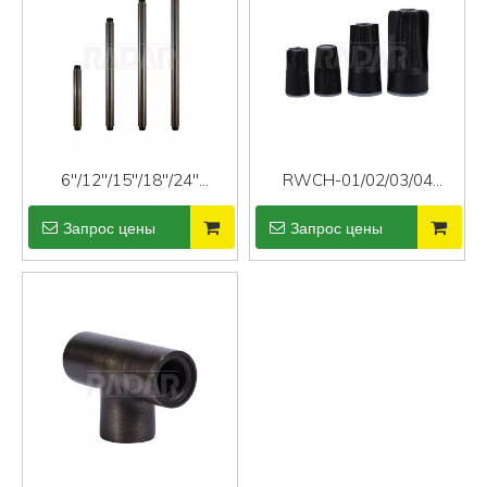
6"/12"/15"/18"/24"
RWCH-01/02/03/04
Удлинитель полюса с
разъем провода
Запрос цены
Запрос цены
резьбой
ландшафтного освещения
низкого напряжения