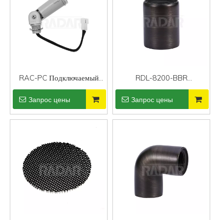
RAC-PC Подключаемый
RDL-8200-BBR
фотоэлемент
Соединитель стояка литой
Запрос цены
Запрос цены
латуни