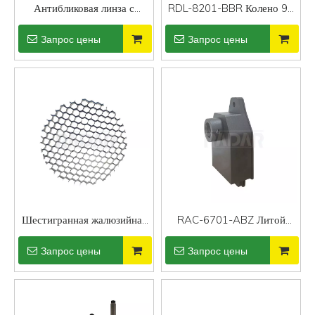
Антибликовая линза с
RDL-8201-BBR Колено 90
шестигранной решеткой
градусов из латуни
Запрос цены
Запрос цены
PAR36
Шестигранная жалюзийная
RAC-6701-ABZ Литой
линза MR16 для точечного
алюминий для
Запрос цены
Запрос цены
освещения
поверхностного монтажа